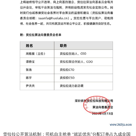
货拉拉公开算法机制：司机自主抢单 “就近优先”分配订单占九成全国