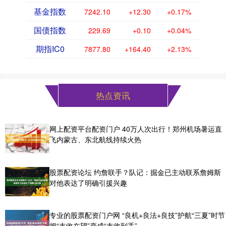
基金指数
7242.10
+12.30
+0.17%
国债指数
229.69
+0.10
+0.04%
期指IC0
7877.80
+164.40
+2.13%
热点资讯
网上配资平台配资门户 40万人次出行！郑州机场暑运直
飞内蒙古、东北航线持续火热
股票配资论坛 约詹联手？队记：掘金已主动联系詹姆斯
对他表达了明确引援兴趣
专业的股票配资门户网 “良机+良法+良技”护航“三夏”时节
把“丰收在望”变成“丰收到手”