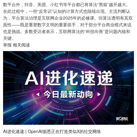
数平台外，抖音、美团、小红书等平台都已将算法“黑箱”越开越大。
在此过程中，一些“反常识”认知的计算方式也陆续出现。主流判断认
为，平台算法治理是互联网企业2025年的必修课。但算法透明有其双
面性——既是重塑数字文明的重要抓手，对于部分平台商业模式来说
也是挑战。多数受访者表示，互联网算法的“科技向善”是问题内核和
关键。
举报 相关阅读
AI进化速递 | OpenAI据悉正在打造类似X的社交网络